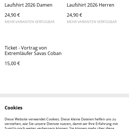
Laufshirt 2026 Damen
Laufshirt 2026 Herren
24,90 €
24,90 €
MEHR VARIANTEN VERFÜGBAR
MEHR VARIANTEN VERFÜGBAR
Ticket - Vortrag von
Extremläufer Savas Coban
15,00 €
Cookies
Kontaktieren Sie uns
Rechtliche
Bestimmungen
Diese Website verwendet Cookies. Diese kleine Dateien helfen uns zu
Datenschutzbestimm
Cookie-Richtlinie
verstehen, wie Sie unsere Dienste nutzen, damit wir Ihre Erfahrung mit
ungen von SumUp
SumUp noch weiter verbessern können. Sie können mehr über diese